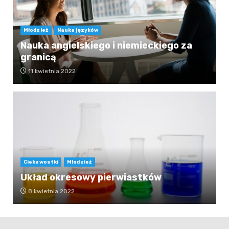
Młodzież
Nauka języków
Nauka angielskiego i niemieckiego za
granicą
11 kwietnia 2022
Ciekawostki
Młodzież
Układ okresowy pierwiastków
8 kwietnia 2022