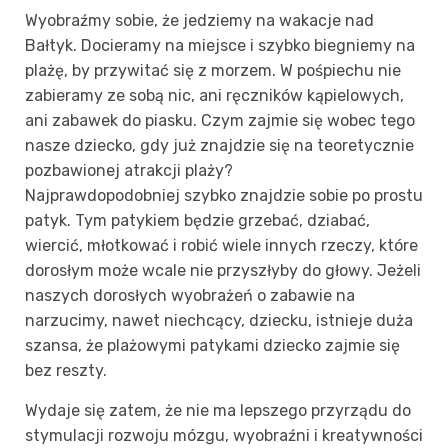
Wyobraźmy sobie, że jedziemy na wakacje nad
Bałtyk. Docieramy na miejsce i szybko biegniemy na
plażę, by przywitać się z morzem. W pośpiechu nie
zabieramy ze sobą nic, ani ręczników kąpielowych,
ani zabawek do piasku. Czym zajmie się wobec tego
nasze dziecko, gdy już znajdzie się na teoretycznie
pozbawionej atrakcji plaży?
Najprawdopodobniej szybko znajdzie sobie po prostu
patyk. Tym patykiem będzie grzebać, dziabać,
wiercić, młotkować i robić wiele innych rzeczy, które
dorosłym może wcale nie przyszłyby do głowy. Jeżeli
naszych dorosłych wyobrażeń o zabawie na
narzucimy, nawet niechcący, dziecku, istnieje duża
szansa, że plażowymi patykami dziecko zajmie się
bez reszty.
Wydaje się zatem, że nie ma lepszego przyrządu do
stymulacji rozwoju mózgu, wyobraźni i kreatywności