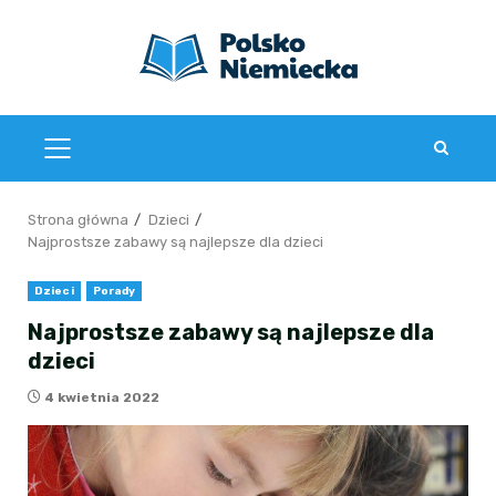
Przejdź
do
treści
MENU
GŁÓWNE
Strona główna
Dzieci
Najprostsze zabawy są najlepsze dla dzieci
Dzieci
Porady
Najprostsze zabawy są najlepsze dla
dzieci
4 kwietnia 2022