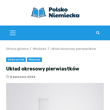
Przejdź
do
treści
MENU
GŁÓWNE
Strona główna
Młodzież
Układ okresowy pierwiastków
Ciekawostki
Młodzież
Układ okresowy pierwiastków
8 kwietnia 2022