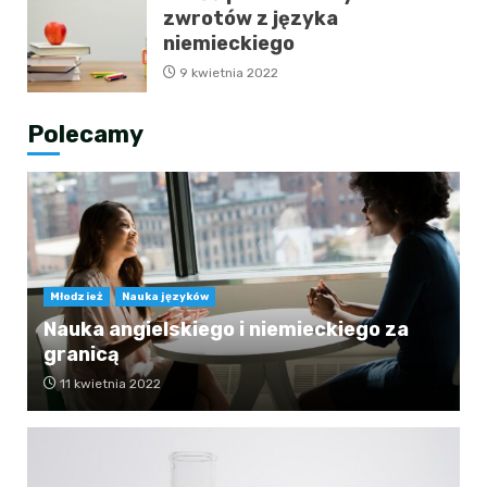
zwrotów z języka
niemieckiego
9 kwietnia 2022
Polecamy
Młodzież
Nauka języków
Nauka angielskiego i niemieckiego za
granicą
11 kwietnia 2022